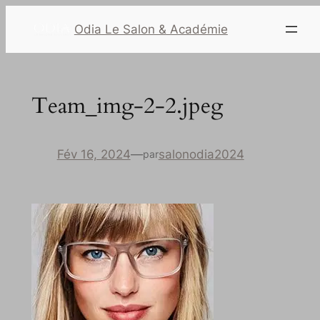
Odia Le Salon & Académie
Team_img-2-2.jpeg
Fév 16, 2024
—
salonodia2024
par