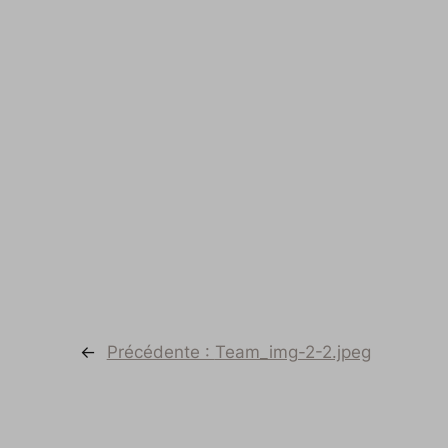
←
Précédente :
Team_img-2-2.jpeg