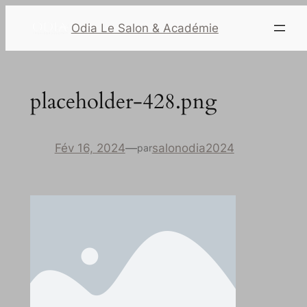
Odia Le Salon & Académie
placeholder-428.png
Fév 16, 2024
—
salonodia2024
par