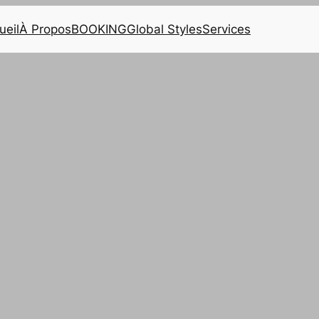
ueil
À Propos
BOOKING
Global Styles
Services