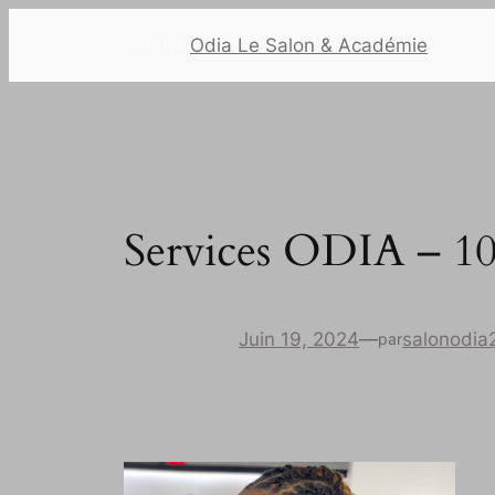
Odia Le Salon & Académie
Services ODIA – 1
Juin 19, 2024
—
salonodia
par