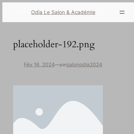
Odia Le Salon & Académie
placeholder-192.png
Fév 16, 2024
—
salonodia2024
par